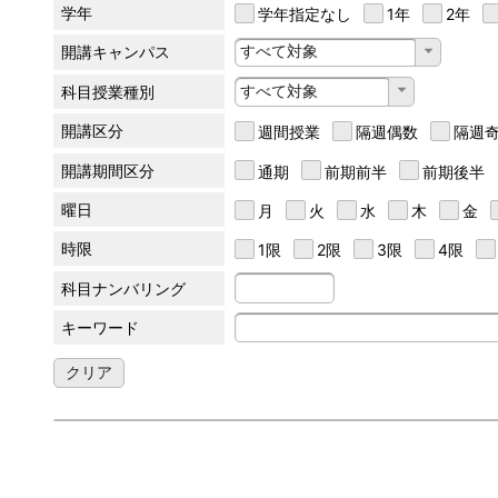
学年
学年指定なし
1年
2年
すべて対象
開講キャンパス
すべて対象
科目授業種別
開講区分
週間授業
隔週偶数
隔週
開講期間区分
通期
前期前半
前期後半
曜日
月
火
水
木
金
時限
1限
2限
3限
4限
科目ナンバリング
キーワード
クリア