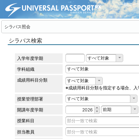
一般ユー
シラバス照会
シラバス検索
すべて対象
入学年度学期
すべて対象
学科組織
成績用科目分類
すべて対象
※成績用科目分類を指定する場合、入
すべて対象
授業管理部署
前期
開講年度学期
授業科目
担当教員